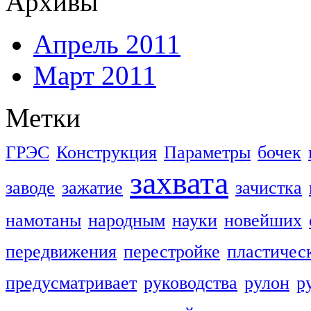
Архивы
Апрель 2011
Март 2011
Метки
ГРЭС
Конструкция
Параметры
бочек
захвата
заводе
зажатие
зачистка
намотаны
народным
науки
новейших
передвижения
перестройке
пластичес
предусматривает
руководства
рулон
р