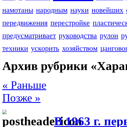
намотаны
народным
науки
новейших
передвижения
перестройке
пластичес
предусматривает
руководства
рулон
р
техники
ускорить
хозяйством
цангово
Архив рубрики «Хара
« Раньше
Позже »
В 1963 г. пе