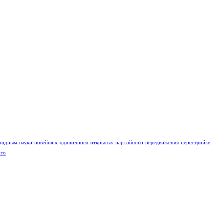
родным
науки
новейших
одиночного
открытых
партийного
передвижения
перестройке
ого