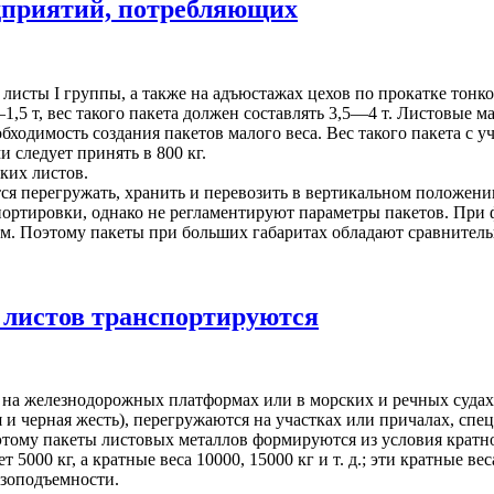
дприятий, потребляющих
листы I группы, а также на адъюстажах цехов по прокатке тонк
1,5 т, вес такого пакета должен составлять 3,5—4 т. Листовые
ходимость создания пакетов малого веса. Вес такого пакета с 
 следует принять в 800 кг.
ких листов.
я перегружать, хранить и перевозить в вертикальном положени
спортировки, однако не регламентируют параметры пакетов. Пр
б. м. Поэтому пакеты при больших габаритах обладают сравнител
 листов транспортируются
 на железнодорожных платформах или в морских и речных судах,
я и черная жесть), перегружаются на участках или причалах, сп
поэтому пакеты листовых металлов формируются из условия кратн
5000 кг, а кратные веса 10000, 15000 кг и т. д.; эти кратные ве
узоподъемности.