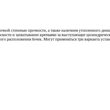
очной степенью прочности, а также наличием утопленного днища
лоскости и захватывание крючьями за выступающие цилиндричес
ого расположения бочек. Могут применяться три варианта устано