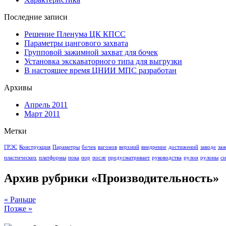
Последние записи
Решение Пленума ЦК КПСС
Параметры цангового захвата
Групповой зажимной захват для бочек
Установка экскаваторного типа для выгрузки
В настоящее время ЦНИИ МПС разработан
Архивы
Апрель 2011
Март 2011
Метки
ГРЭС
Конструкция
Параметры
бочек
вагонов
верхний
внедрение
достижений
заводе
за
пластических
платформы
пока
пор
после
предусматривает
руководства
рулон
рулоны
си
Архив рубрики «Производительность»
« Раньше
Позже »