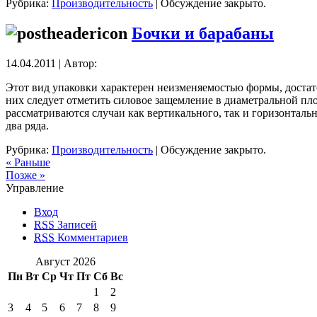
Рубрика:
Производительность
|
Обсуждение закрыто.
Бочки и барабаны
14.04.2011 | Автор:
Этот вид упаковки характерен неизменяемостью формы, достат
них следует отметить силовое защемление в диаметральной п
рассматриваются случаи как вертикального, так и горизонтальн
два ряда.
Рубрика:
Производительность
|
Обсуждение закрыто.
« Раньше
Позже »
Управление
Вход
RSS
Записей
RSS
Комментариев
Август 2026
Пн
Вт
Ср
Чт
Пт
Сб
Вс
1
2
3
4
5
6
7
8
9