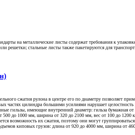
ндарты на металлические листы содержат требования к упаковке
или решетки; стальные листы также пакетируются для транспорт
н)
ельного сжатия рулона в центре его по диаметру позволяет при
аевых частях цилиндра большими усилиями нарушает целостность
ные гильзы, имеющие внутренний диаметр: гильза бумажная от 7
500 до 1000 мм, ширина от 320 до 2100 мм, вес от 100 до 1200 к
яется возможность их сжатия, поэтому они могут группироватьс
емов киповых грузов: длина от 920 до 4000 мм, ширина от 460 до