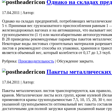
Однако на складах пре
17.04.2011 | Автор:
Однако на складах предприятий, потребляющих металлические 
5 т. Принимая вес грузозахватного приспособления равным 1 —
железнодорожных вагонах и на автомашинах, что вызывает необ
грузоподъемности (1 т) или малогабаритными автопогрузчиками
В 28 приведены рекомендуемые параметры пакетов металличес
Некоторые виды листовых строительных материалов разрешаетс
листов и рекомендуют способы их упаковки, хранения и тран
является объемный вес, который колеблется от 0,17 до 1,3 тку
Рубрика:
Производительность
|
Обсуждение закрыто.
Пакеты металлических
17.04.2011 | Автор:
Пакеты металлических листов транспортируются, как правило,
кранов. Металлические листы всех групп, кроме нулевой (бела
применяются краны грузоподъемностью 7,5, 10, 15, 20, 30 т, 
указанной грузоподъемности оптимальный вес пакета составляет 
достаточными для полной загрузки кранов указанной выше гр