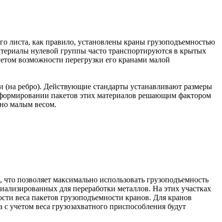
ого листа, как правило, установлены краны грузоподъемностью
 материалы нулевой группы часто транспортируются в крытых
учетом возможности перегрузки его кранами малой
и (на ребро). Действующие стандарты устанавливают размеры
и формировании пакетов этих материалов решающим фактором
ьно малым весом.
 что позволяет максимально использовать грузоподъемность
ециализированных для переработки металлов. На этих участках
ости веса пакетов грузоподъемности кранов. Для кранов
са с учетом веса грузозахватного приспособления будут