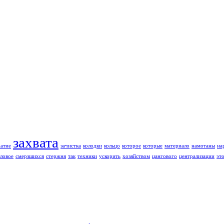
захвата
жатие
зачистка
колодки
кольцо
которое
которые
материало
намотаны
на
ловое
смерзшихся
стержня
так
техники
ускорить
хозяйством
цангового
централизации
эт