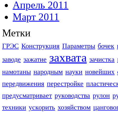
Апрель 2011
Март 2011
Метки
ГРЭС
Конструкция
Параметры
бочек
захвата
заводе
зажатие
зачистка
намотаны
народным
науки
новейших
передвижения
перестройке
пластичес
предусматривает
руководства
рулон
р
техники
ускорить
хозяйством
цангово