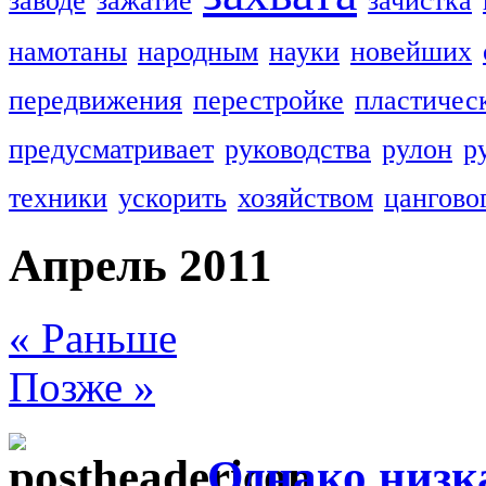
заводе
зажатие
зачистка
намотаны
народным
науки
новейших
передвижения
перестройке
пластичес
предусматривает
руководства
рулон
р
техники
ускорить
хозяйством
цангово
Апрель 2011
« Раньше
Позже »
Однако низк