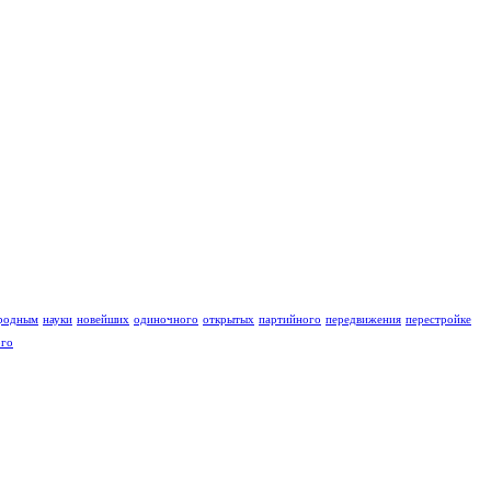
родным
науки
новейших
одиночного
открытых
партийного
передвижения
перестройке
ого