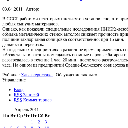
03.04.2011 | Автор:
В СССР работами некоторых институтов установлено, что прим
любых сыпучих материалов.
Однако, как показали специальные исследования НИИЖе-лезобе
обмазка металлических стенок автолом снижает прочность прим
поливинилхлоридная облицовка соответственно: при 15 мин. — в
дальности перевозок.
На отдельных предприятиях в различное время применялось сп
«Азовсталь» в вагоны помещались съемные паровые батареи из
разогревалась в течение 1 час. 20 мин., после чего разгружалас
часа. На одном из предприятий Средне-Волжского совнархоза 
Рубрика:
Характеристика
|
Обсуждение закрыто.
Управление
Вход
RSS
Записей
RSS
Комментариев
Апрель 2011
Пн
Вт
Ср
Чт
Пт
Сб
Вс
1
2
3