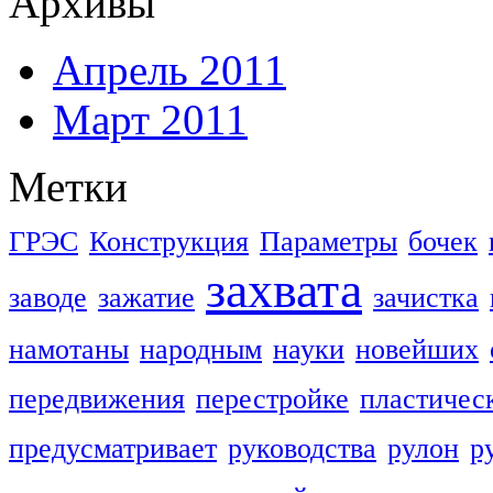
Архивы
Апрель 2011
Март 2011
Метки
ГРЭС
Конструкция
Параметры
бочек
захвата
заводе
зажатие
зачистка
намотаны
народным
науки
новейших
передвижения
перестройке
пластичес
предусматривает
руководства
рулон
р