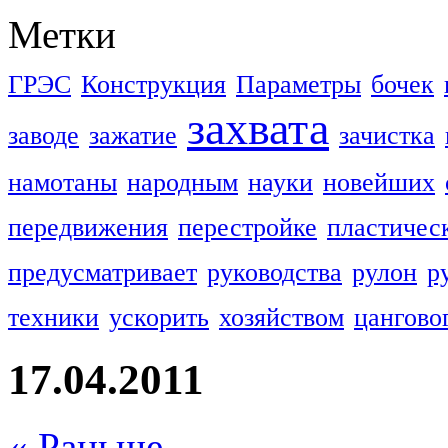
Метки
ГРЭС
Конструкция
Параметры
бочек
захвата
заводе
зажатие
зачистка
намотаны
народным
науки
новейших
передвижения
перестройке
пластичес
предусматривает
руководства
рулон
р
техники
ускорить
хозяйством
цангово
17.04.2011
« Раньше