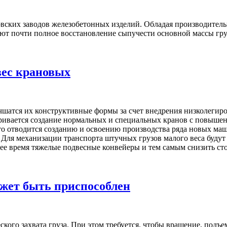
овских заводов железобетонных изделий. Обладая производител
ивают почти полное восстановление сыпучести основной массы гру
вес крановых
чшатся их конструктивные формы за счет внедрения низколегиро
тривается создание нормальных и специальных кранов с повыш
о отводится созданию и освоению производства ряда новых маш
Для механизации транспорта штучных грузов малого веса будут
ее время тяжелые подвесные конвейеры и тем самым снизить ст
ожет быть приспособлен
ского захвата груза. При этом требуется, чтобы вращение, под