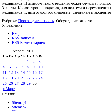
механизмов. Примером такого решения может служить приспособ
Захваты. Кроме строп и подвесок, для подъема и перемещени
механизмов. К ним относятся клещевые, рычажные и эксцентри
Рубрика:
Производительность
|
Обсуждение закрыто.
Управление
Вход
RSS
Записей
RSS
Комментариев
Апрель 2011
Пн
Вт
Ср
Чт
Пт
Сб
Вс
1
2
3
4
5
6
7
8
9
10
11
12
13
14
15
16
17
18
19
20
21
22
23
24
25
26
27
28
29
30
« Март
Ссылки
Sitemap1
Sitemap2