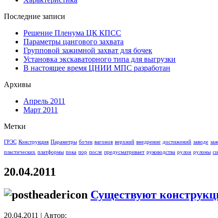
Последние записи
Решение Пленума ЦК КПСС
Параметры цангового захвата
Групповой зажимной захват для бочек
Установка экскаваторного типа для выгрузки
В настоящее время ЦНИИ МПС разработан
Архивы
Апрель 2011
Март 2011
Метки
ГРЭС
Конструкция
Параметры
бочек
вагонов
верхний
внедрение
достижений
заводе
за
пластических
платформы
пока
пор
после
предусматривает
руководства
рулон
рулоны
си
20.04.2011
Существуют конструкц
20.04.2011 | Автор: