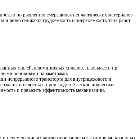
ьностью по рыхлению смерзшихся непластических материалов
за и резко снижают трудоемкость и энергоемкость этих работ.
ванных сталей, алюминиевых сплавов, пластмасс и пр.
енными основными параметрами.
ин непрерывного транспорта для внутрицехового и
 созданы и освоены в производстве легкие подвесные
оимость и повысить эффективность механизации.
ъем и перемещение их могли производиться с помощью крановых