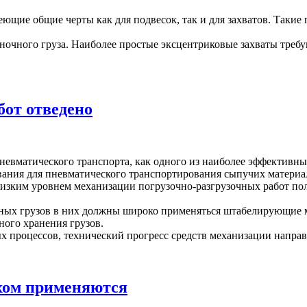
щие общие черты как для подвесок, так и для захватов. Такие
очного груза. Наиболее простые эксцентриковые захваты требую
бот отведено
пневматического транспорта, как одного из наиболее эффективн
вания для пневматического транспортирования сыпучих материа
изким уровнем механизации погрузочно-разгрузочных работ пол
ных грузов в них должны широко применяться штабелирующие м
ого хранения грузов.
х процессов, технический прогресс средств механизации направ
ехом применяются