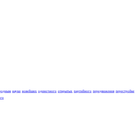
родным
науки
новейших
одиночного
открытых
партийного
передвижения
перестройке
ого