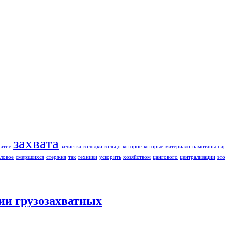
захвата
жатие
зачистка
колодки
кольцо
которое
которые
материало
намотаны
на
ловое
смерзшихся
стержня
так
техники
ускорить
хозяйством
цангового
централизации
эт
ии грузозахватных