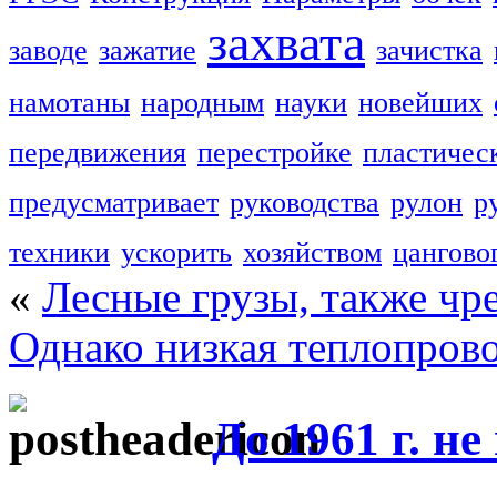
захвата
заводе
зажатие
зачистка
намотаны
народным
науки
новейших
передвижения
перестройке
пластичес
предусматривает
руководства
рулон
р
техники
ускорить
хозяйством
цангово
«
Лесные грузы, также чр
Однако низкая теплопров
До 1961 г. н