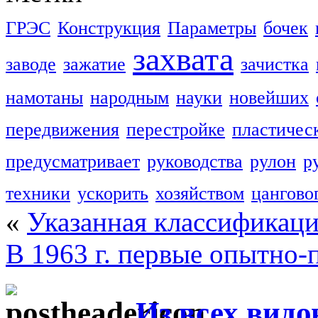
ГРЭС
Конструкция
Параметры
бочек
захвата
заводе
зажатие
зачистка
намотаны
народным
науки
новейших
передвижения
перестройке
пластичес
предусматривает
руководства
рулон
р
техники
ускорить
хозяйством
цангово
«
Указанная классификаци
В 1963 г. первые опытно
Из всех видо