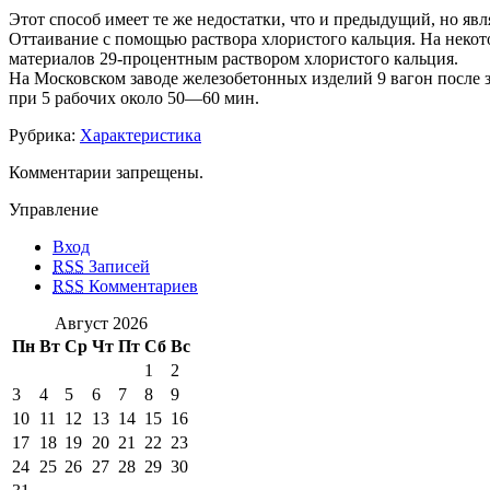
Этот способ имеет те же недостатки, что и предыдущий, но яв
Оттаивание с помощью раствора хлористого кальция. На некот
материалов 29-процентным раствором хлористого кальция.
На Московском заводе железобетонных изделий 9 вагон после з
при 5 рабочих около 50—60 мин.
Рубрика:
Характеристика
Комментарии запрещены.
Управление
Вход
RSS
Записей
RSS
Комментариев
Август 2026
Пн
Вт
Ср
Чт
Пт
Сб
Вс
1
2
3
4
5
6
7
8
9
10
11
12
13
14
15
16
17
18
19
20
21
22
23
24
25
26
27
28
29
30