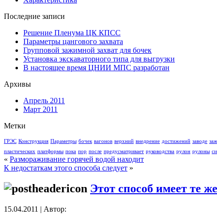
Последние записи
Решение Пленума ЦК КПСС
Параметры цангового захвата
Групповой зажимной захват для бочек
Установка экскаваторного типа для выгрузки
В настоящее время ЦНИИ МПС разработан
Архивы
Апрель 2011
Март 2011
Метки
ГРЭС
Конструкция
Параметры
бочек
вагонов
верхний
внедрение
достижений
заводе
за
пластических
платформы
пока
пор
после
предусматривает
руководства
рулон
рулоны
си
«
Размораживание горячей водой находит
К недостаткам этого способа следует
»
Этот способ имеет те ж
15.04.2011 | Автор: