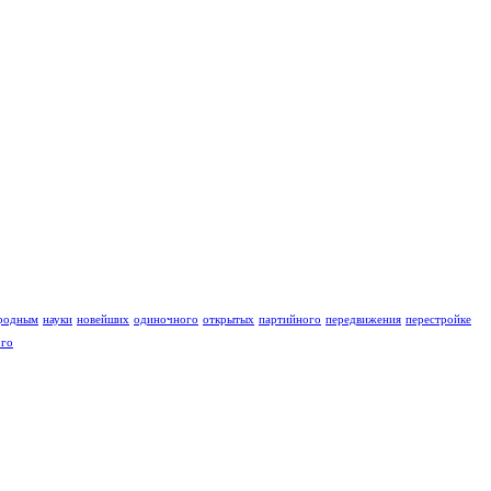
родным
науки
новейших
одиночного
открытых
партийного
передвижения
перестройке
ого