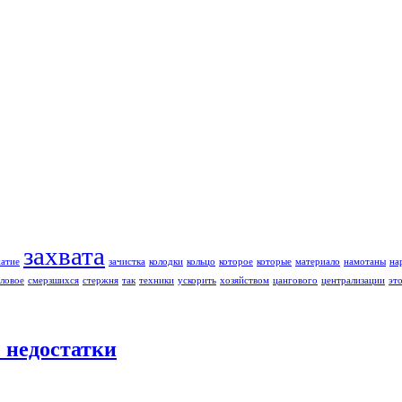
захвата
жатие
зачистка
колодки
кольцо
которое
которые
материало
намотаны
на
ловое
смерзшихся
стержня
так
техники
ускорить
хозяйством
цангового
централизации
эт
е недостатки