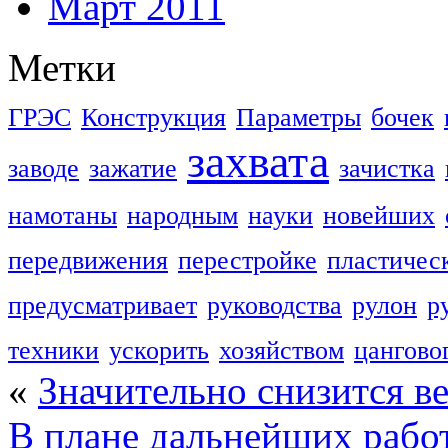
Март 2011
Метки
ГРЭС
Конструкция
Параметры
бочек
захвата
заводе
зажатие
зачистка
намотаны
народным
науки
новейших
передвижения
перестройке
пластичес
предусматривает
руководства
рулон
р
техники
ускорить
хозяйством
цангово
«
Значительно снизится в
В плане дальнейших рабо