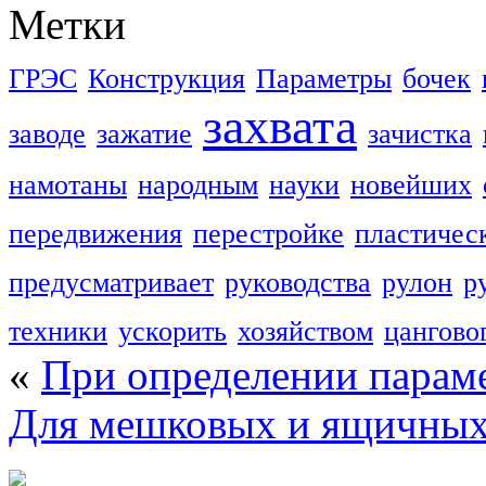
Метки
ГРЭС
Конструкция
Параметры
бочек
захвата
заводе
зажатие
зачистка
намотаны
народным
науки
новейших
передвижения
перестройке
пластичес
предусматривает
руководства
рулон
р
техники
ускорить
хозяйством
цангово
«
При определении параме
Для мешковых и ящичных 