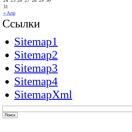
24
25
26
27
28
29
30
31
« Апр
Ссылки
Sitemap1
Sitemap2
Sitemap3
Sitemap4
SitemapXml