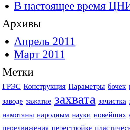
В настоящее время ЦН
Архивы
Апрель 2011
Март 2011
Метки
ГРЭС
Конструкция
Параметры
бочек
захвата
заводе
зажатие
зачистка
намотаны
народным
науки
новейших
передвижения
перестройке
пластичес