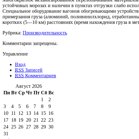
устойчивых морозах и наличии в пунктах отгрузки слабо испо
Специальное оборудование вагонов обогревающими устройства
примерзания груза (алюминий, поливинилхлорид, отработанный
коротких (5—10 км) расстояниях (время нахождения груза в м
Рубрика:
Производительность
Комментарии запрещены.
Управление
Вход
RSS
Записей
RSS
Комментариев
Август 2026
Пн
Вт
Ср
Чт
Пт
Сб
Вс
1
2
3
4
5
6
7
8
9
10
11
12
13
14
15
16
17
18
19
20
21
22
23
24
25
26
27
28
29
30
31