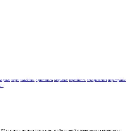
родным
науки
новейших
одиночного
открытых
партийного
передвижения
перестройке
ого
10° и ниже приемлемо при небольшой влажности материала,