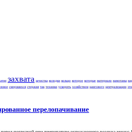
захвата
жатие
зачистка
колодки
кольцо
которое
которые
материало
намотаны
на
ловое
смерзшихся
стержня
так
техники
ускорить
хозяйством
цангового
централизации
эт
ированное перелопачивание
перед погрузкой при температуре окружающего воздуха минус 