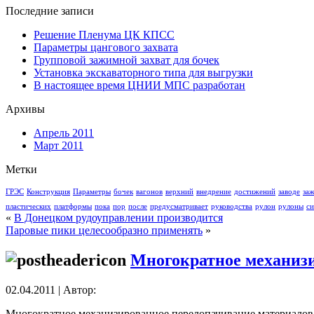
Последние записи
Решение Пленума ЦК КПСС
Параметры цангового захвата
Групповой зажимной захват для бочек
Установка экскаваторного типа для выгрузки
В настоящее время ЦНИИ МПС разработан
Архивы
Апрель 2011
Март 2011
Метки
ГРЭС
Конструкция
Параметры
бочек
вагонов
верхний
внедрение
достижений
заводе
за
пластических
платформы
пока
пор
после
предусматривает
руководства
рулон
рулоны
си
«
В Донецком рудоуправлении производится
Паровые пики целесообразно применять
»
Многократное механиз
02.04.2011 | Автор:
Многократное механизированное перелопачивание материалов 