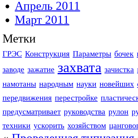
Апрель 2011
Март 2011
Метки
ГРЭС
Конструкция
Параметры
бочек
захвата
заводе
зажатие
зачистка
намотаны
народным
науки
новейших
передвижения
перестройке
пластичес
предусматривает
руководства
рулон
р
техники
ускорить
хозяйством
цангово
«
Проведенная типизация 