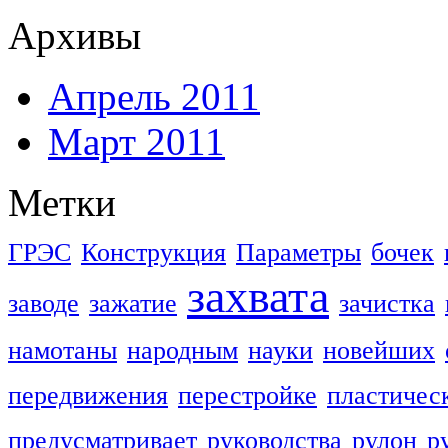
Архивы
Апрель 2011
Март 2011
Метки
ГРЭС
Конструкция
Параметры
бочек
захвата
заводе
зажатие
зачистка
намотаны
народным
науки
новейших
передвижения
перестройке
пластичес
предусматривает
руководства
рулон
р