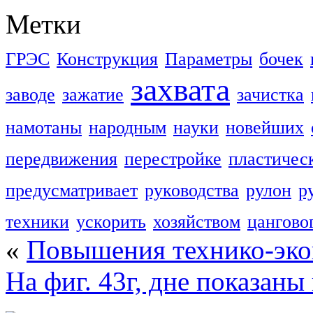
Метки
ГРЭС
Конструкция
Параметры
бочек
захвата
заводе
зажатие
зачистка
намотаны
народным
науки
новейших
передвижения
перестройке
пластичес
предусматривает
руководства
рулон
р
техники
ускорить
хозяйством
цангово
«
Повышения технико-эк
На фиг. 43г, дне показан