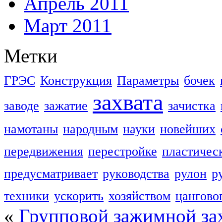
Апрель 2011
Март 2011
Метки
ГРЭС
Конструкция
Параметры
бочек
захвата
заводе
зажатие
зачистка
намотаны
народным
науки
новейших
передвижения
перестройке
пластичес
предусматривает
руководства
рулон
р
техники
ускорить
хозяйством
цангово
«
Групповой зажимной зах