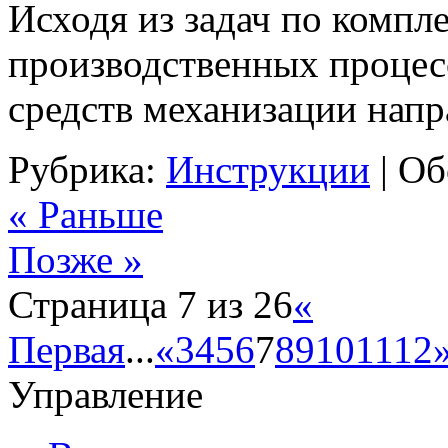
Исходя из задач по компл
производственных процес
средств механизации напр
Рубрика:
Инструкции
|
Об
« Раньше
Позже »
Страница 7 из 26
«
Первая
...
«
3
4
5
6
7
8
9
10
11
12
Управление