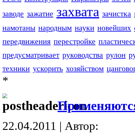
захвата
заводе
зажатие
зачистка
намотаны
народным
науки
новейших
передвижения
перестройке
пластичес
предусматривает
руководства
рулон
р
техники
ускорить
хозяйством
цангово
*
Применяются
22.04.2011 | Автор: