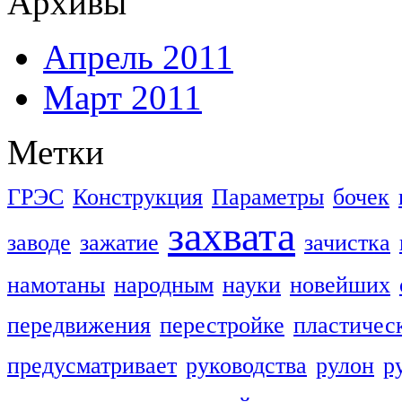
Архивы
Апрель 2011
Март 2011
Метки
ГРЭС
Конструкция
Параметры
бочек
захвата
заводе
зажатие
зачистка
намотаны
народным
науки
новейших
передвижения
перестройке
пластичес
предусматривает
руководства
рулон
р