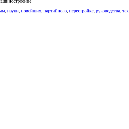
машиностроение.
ым
,
науки
,
новейших
,
партийного
,
перестройке
,
руководства
,
те