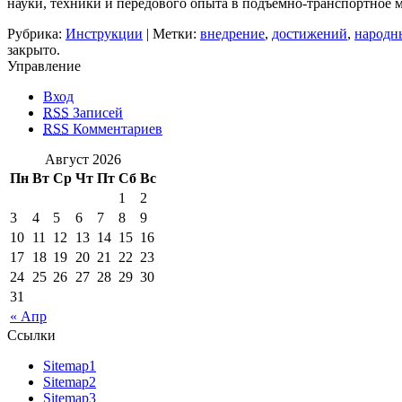
науки, техники и передового опыта в подъемно-транспортное 
Рубрика:
Инструкции
| Метки:
внедрение
,
достижений
,
народн
закрыто.
Управление
Вход
RSS
Записей
RSS
Комментариев
Август 2026
Пн
Вт
Ср
Чт
Пт
Сб
Вс
1
2
3
4
5
6
7
8
9
10
11
12
13
14
15
16
17
18
19
20
21
22
23
24
25
26
27
28
29
30
31
« Апр
Ссылки
Sitemap1
Sitemap2
Sitemap3