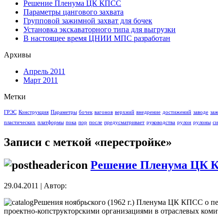
Решение Пленума ЦК КПСС
Параметры цангового захвата
Групповой зажимной захват для бочек
Установка экскаваторного типа для выгрузки
В настоящее время ЦНИИ МПС разработан
Архивы
Апрель 2011
Март 2011
Метки
ГРЭС
Конструкция
Параметры
бочек
вагонов
верхний
внедрение
достижений
заводе
за
пластических
платформы
пока
пор
после
предусматривает
руководства
рулон
рулоны
си
Записи с меткой «перестройке»
Решение Пленума ЦК 
29.04.2011 | Автор:
Решения ноябрьского (1962 г.) Пленума ЦК КПСС о пе
проектно-копструкторскими организациями в отраслевых коми