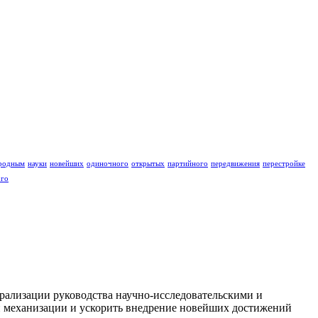
родным
науки
новейших
одиночного
открытых
партийного
передвижения
перестройке
ого
рализации руководства научно-исследовательскими и
и механизации и ускорить внедрение новейших достижений