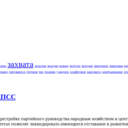
захвата
жатие
зачистка
колодки
кольцо
которое
которые
материало
намотаны
на
ловое
смерзшихся
стержня
так
техники
ускорить
хозяйством
цангового
централизации
эт
КПСС
рестройке партийного руководства народным хозяйством и цент
тетах позволят ликвидировать имеющееся отставание в развити