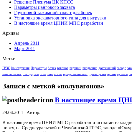
Решение Пленума ЦК КПСС
Параметры цангового захвата
Групповой зажимной захват для бочек
Установка экскаваторного типа для выгрузки
В настоящее время ЦНИИ МПС разработан
Архивы
Апрель 2011
Март 2011
Метки
ГРЭС
Конструкция
Параметры
бочек
вагонов
верхний
внедрение
достижений
заводе
за
пластических
платформы
пока
пор
после
предусматривает
руководства
рулон
рулоны
си
Записи с меткой «полувагонов»
В настоящее время Ц
29.04.2011 | Автор:
В настоящее время ЦНИИ МПС разработан и испытан накладной
порту, на Среднеуральской и Челябинской ГРЭС, заводе «Южур