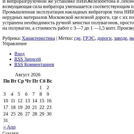
В виброразгрузочной же установке НИИЖелезобетона и Ленэне
возмущающая сила вибратора уменьшается соответствующим п
Промышленная эксплуатация накладных вибраторов типа НИИЖе
нерудных материалов Московской железной дороги, где с их 
устранена необходимость ручной зачистки полувагонов, просто
на полувагон, а стоимость работ с 3—7 до 1 —1,5 копт. Произв
Рубрика:
Характеристика
| Метки:
где
,
ГРЭС
,
дороги
,
заводе
,
м
Управление
Вход
RSS
Записей
RSS
Комментариев
Август 2026
Пн
Вт
Ср
Чт
Пт
Сб
Вс
1
2
3
4
5
6
7
8
9
10
11
12
13
14
15
16
17
18
19
20
21
22
23
24
25
26
27
28
29
30
31
« Апр
Ссылки