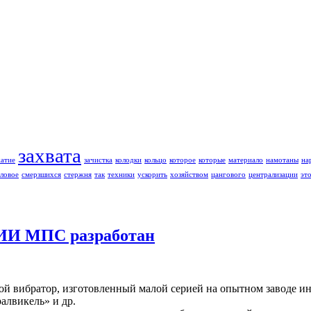
захвата
жатие
зачистка
колодки
кольцо
которое
которые
материало
намотаны
на
ловое
смерзшихся
стержня
так
техники
ускорить
хозяйством
цангового
централизации
эт
НИИ МПС разработан
 вибратор, изготовленный малой серией на опытном заводе инс
алвикель» и др.