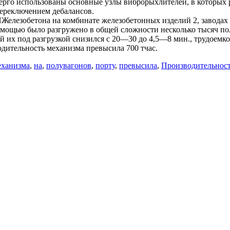
рго использованы основные узлы виброрыхлителей, в которых р
ереключением дебалансов.
лезобетона на комбинате железобетонных изделий 2, заводах ж
помощью было разгружено в общей сложности несколько тысяч п
й их под разгрузкой снизился с 20—30 до 4,5—8 мин., трудоемко
одительность механизма превысила 700 тчас.
еханизма
,
на
,
полувагонов
,
порту
,
превысила
,
Производительнос