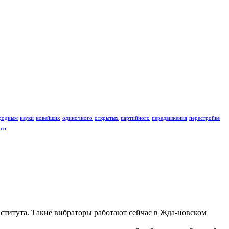
родным
науки
новейших
одиночного
открытых
партийного
передвижения
перестройке
ого
титута. Такие вибраторы работают сейчас в Жда-новском