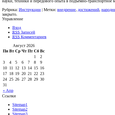
науки, техники и передового опыта в подъемно-транспортное 
Рубрика:
Инструкции
| Метки:
внедрение
,
достижений
,
народн
закрыто.
Управление
Вход
RSS
Записей
RSS
Комментариев
Август 2026
Пн
Вт
Ср
Чт
Пт
Сб
Вс
1
2
3
4
5
6
7
8
9
10
11
12
13
14
15
16
17
18
19
20
21
22
23
24
25
26
27
28
29
30
31
« Апр
Ссылки
Sitemap1
Sitemap2
Sitemap3