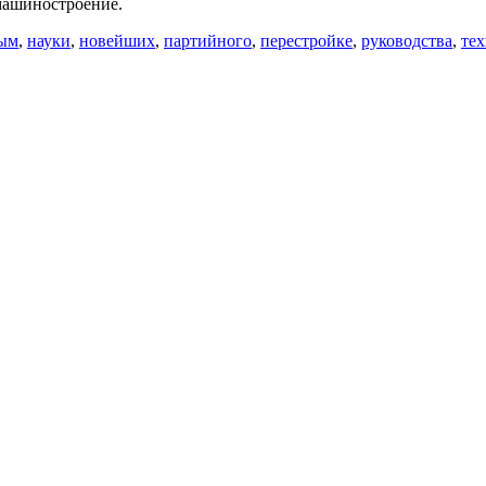
машиностроение.
ым
,
науки
,
новейших
,
партийного
,
перестройке
,
руководства
,
те