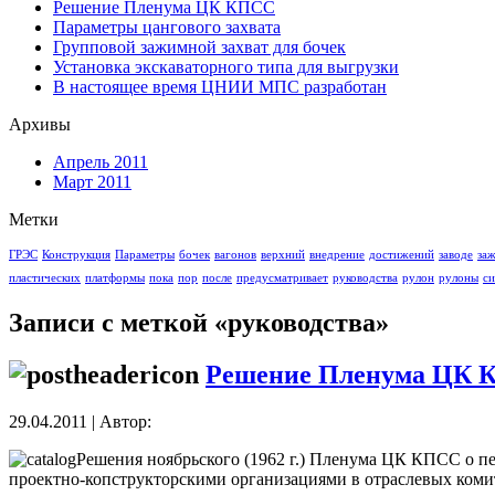
Решение Пленума ЦК КПСС
Параметры цангового захвата
Групповой зажимной захват для бочек
Установка экскаваторного типа для выгрузки
В настоящее время ЦНИИ МПС разработан
Архивы
Апрель 2011
Март 2011
Метки
ГРЭС
Конструкция
Параметры
бочек
вагонов
верхний
внедрение
достижений
заводе
за
пластических
платформы
пока
пор
после
предусматривает
руководства
рулон
рулоны
си
Записи с меткой «руководства»
Решение Пленума ЦК 
29.04.2011 | Автор:
Решения ноябрьского (1962 г.) Пленума ЦК КПСС о пе
проектно-копструкторскими организациями в отраслевых коми