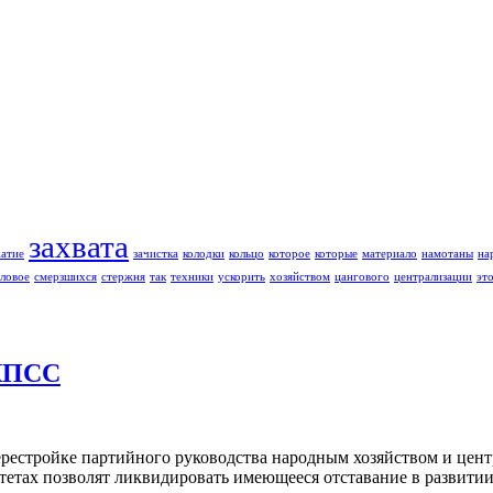
захвата
жатие
зачистка
колодки
кольцо
которое
которые
материало
намотаны
на
ловое
смерзшихся
стержня
так
техники
ускорить
хозяйством
цангового
централизации
эт
КПСС
рестройке партийного руководства народным хозяйством и цент
тетах позволят ликвидировать имеющееся отставание в развити