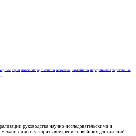
родным
науки
новейших
одиночного
открытых
партийного
передвижения
перестройке
ого
рализации руководства научно-исследовательскими и
и механизации и ускорить внедрение новейших достижений