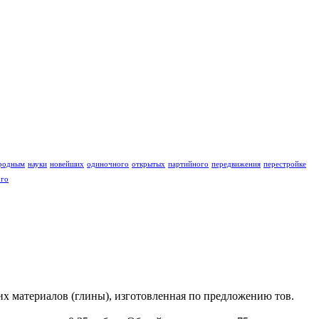
родным
науки
новейших
одиночного
открытых
партийного
передвижения
перестройке
ого
их материалов (глины), изготовленная по предложению тов.