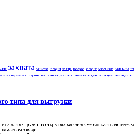
захвата
жатие
зачистка
колодки
кольцо
которое
которые
материало
намотаны
на
ловое
смерзшихся
стержня
так
техники
ускорить
хозяйством
цангового
централизации
эт
ого типа для выгрузки
 типа для выгрузки из открытых вагонов смерзшихся пластическ
м шамотном заводе.