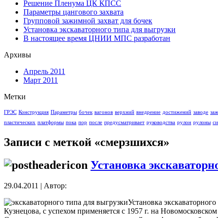
Решение Пленума ЦК КПСС
Параметры цангового захвата
Групповой зажимной захват для бочек
Установка экскаваторного типа для выгрузки
В настоящее время ЦНИИ МПС разработан
Архивы
Апрель 2011
Март 2011
Метки
ГРЭС
Конструкция
Параметры
бочек
вагонов
верхний
внедрение
достижений
заводе
за
пластических
платформы
пока
пор
после
предусматривает
руководства
рулон
рулоны
си
Записи с меткой «смерзшихся»
Установка экскаваторн
29.04.2011 | Автор:
Установка экскаваторного
Кузнецова, с успехом применяется с 1957 г. на Новомосковско