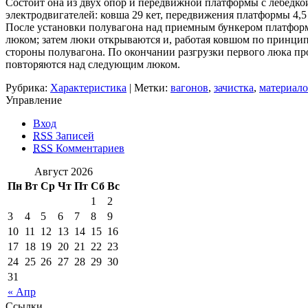
Состоит она из двух опор и передвижной платформы с лебедкой
электродвигателей: ковша 29 кет, передвижения платформы 4,5 
После установки полувагона над приемным бункером платформа
люком; затем люки открываются и, работая ковшом по принципу
стороны полувагона. По окончании разгрузки первого люка про
повторяются над следующим люком.
Рубрика:
Характеристика
| Метки:
вагонов
,
зачистка
,
материало
Управление
Вход
RSS
Записей
RSS
Комментариев
Август 2026
Пн
Вт
Ср
Чт
Пт
Сб
Вс
1
2
3
4
5
6
7
8
9
10
11
12
13
14
15
16
17
18
19
20
21
22
23
24
25
26
27
28
29
30
31
« Апр
Ссылки