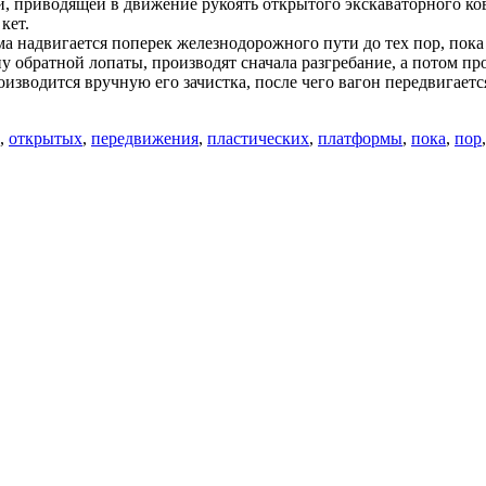
, приводящей в движение рукоять открытого экскаваторного ков
кет.
 надвигается поперек железнодорожного пути до тех пор, пока 
 обратной лопаты, производят сначала разгребание, а потом пр
изводится вручную его зачистка, после чего вагон передвигает
,
открытых
,
передвижения
,
пластических
,
платформы
,
пока
,
пор