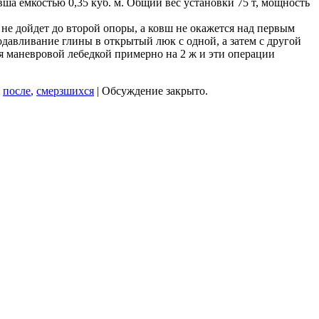
ша емкостью 0,35 куб. м. Общий вес установки 75 т, мощность
не дойдет до второй опоры, а ковш не окажется над первым
одавливание глины в открытый люк с одной, а затем с другой
ся маневровой лебедкой примерно на 2 ж и эти операции
,
после
,
смерзшихся
|
Обсуждение закрыто.