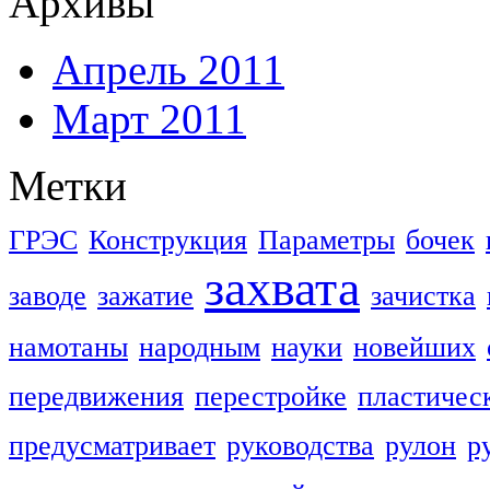
Архивы
Апрель 2011
Март 2011
Метки
ГРЭС
Конструкция
Параметры
бочек
захвата
заводе
зажатие
зачистка
намотаны
народным
науки
новейших
передвижения
перестройке
пластичес
предусматривает
руководства
рулон
р