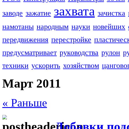
захвата
заводе
зажатие
зачистка
намотаны
народным
науки
новейших
передвижения
перестройке
пластичес
предусматривает
руководства
рулон
р
техники
ускорить
хозяйством
цангово
Март 2011
« Раньше
Добавки под