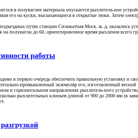
егося в полувагоне материала опускается рыхлитель-ное устрой
ывая его на куски, высыпающиеся в открытые люки. Затем элект
дъездных путях станции Силикатная Моск. ж. д. оказались ус
ок на полувагон до 60, ориентировочное время рыхления всего г
ивности работы
димо в первую очередь обеспечить правильную установку и сво
льно-промышленный экземпляр его, изготовленный весной 1960
ьном и горизонтальном направлениях рыхлитель-ного устройст
есколько рыхлительных клиньев длиной от 900 до 2000 мм (в зав
ет.
 разгрузкой