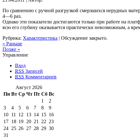
По сравнению с ручной разгрузкой смерзшихся нерудных матери
4—6 раз.
Однако эти показатели достигаются только при работе на пла
всю его глубину оказывается практически невозможным, а врем
Рубрика:
Характеристика
|
Обсуждение закрыто.
« Раньше
Позже »
Управление
Вход
RSS
Записей
RSS
Комментариев
Август 2026
Пн
Вт
Ср
Чт
Пт
Сб
Вс
1
2
3
4
5
6
7
8
9
10
11
12
13
14
15
16
17
18
19
20
21
22
23
24
25
26
27
28
29
30
31