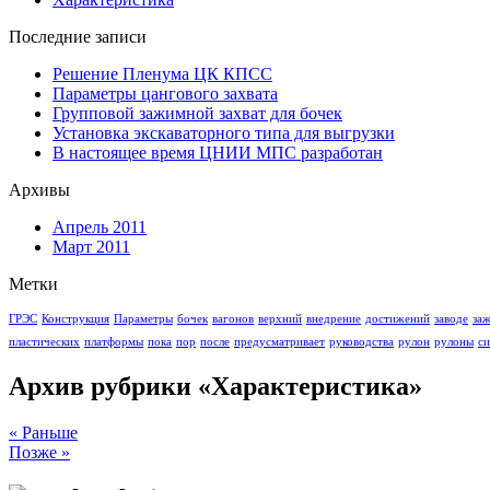
Последние записи
Решение Пленума ЦК КПСС
Параметры цангового захвата
Групповой зажимной захват для бочек
Установка экскаваторного типа для выгрузки
В настоящее время ЦНИИ МПС разработан
Архивы
Апрель 2011
Март 2011
Метки
ГРЭС
Конструкция
Параметры
бочек
вагонов
верхний
внедрение
достижений
заводе
за
пластических
платформы
пока
пор
после
предусматривает
руководства
рулон
рулоны
си
Архив рубрики «Характеристика»
« Раньше
Позже »