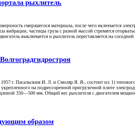
портала рыхлитель
оверхность смерзшегося материала, после чего включается элек
вибрации, частицы груза с разной массой стремятся оторваться 
двигатель выключается и рыхлитель переставляется на соседний
Волгоградгидростроя
957 г. Пасальским И. Л. и Смоляр Я. Я-, состоит из: 1) типов
 и укрепленного на подрессоренной пригрузочной плите электр
линой 350—500 мм. Общий вес рыхлителя с двигателем мощность
едующим образом