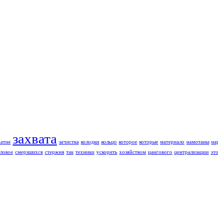
захвата
жатие
зачистка
колодки
кольцо
которое
которые
материало
намотаны
на
ловое
смерзшихся
стержня
так
техники
ускорить
хозяйством
цангового
централизации
эт