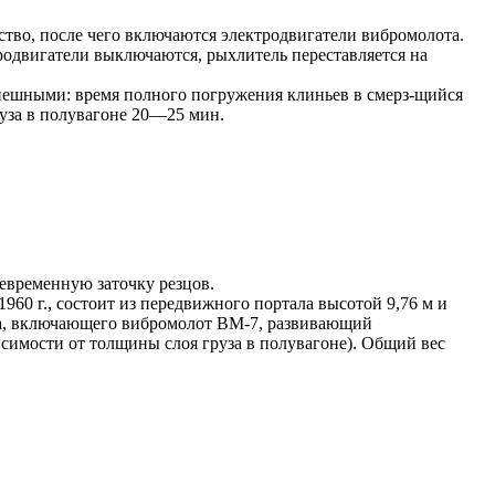
ство, после чего включаются электродвигатели вибромолота.
родвигатели выключаются, рыхлитель переставляется на
пешными: время полного погружения клиньев в смерз-щийся
руза в полувагоне 20—25 мин.
евременную заточку резцов.
 г., состоит из передвижного портала высотой 9,76 м и
ва, включающего вибромолот ВМ-7, развивающий
исимости от толщины слоя груза в полувагоне). Общий вес