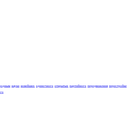
родным
науки
новейших
одиночного
открытых
партийного
передвижения
перестройке
ого