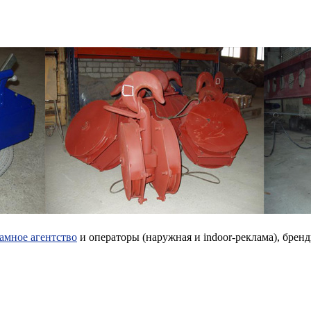
амное агентство
и операторы (наружная и indoor-реклама), брен