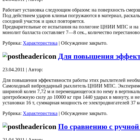
Работает установка следующим образом: на поверхность смерзш
Под действием ударов клинья погружаются в материал, раскал
соседний участок и цикл повторяется.
Предварительные ее испытания на полигоне ЦНИИ МПС и на по
монолит балласта составляет 7—8 сек., количество перестанов
Рубрика:
Характеристика
|
Обсуждение закрыто.
Для повышения эффект
23.04.2011 | Автор:
Для повышения эффективности работы этих рыхлителей необхо
Самоходный виброударный рыхлитель ЦНИИ МПС. Эксперимента
шириной колеи 7,72 м и перемещающегося по нему в вертикал
центробежную силу до 10000 кг при 1440 ударах в минуту, и н
установки 16 т, суммарная мощность ее электродвигателей 37 к
Рубрика:
Характеристика
|
Обсуждение закрыто.
По сравнению с ручной
21.04.2011 | Автор: