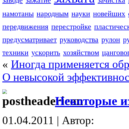
заводе
зажатие
зачистка
намотаны
народным
науки
новейших
передвижения
перестройке
пластичес
предусматривает
руководства
рулон
р
техники
ускорить
хозяйством
цангово
«
Иногда применяется обр
О невысокой эффективнос
Некоторые из
01.04.2011 | Автор: