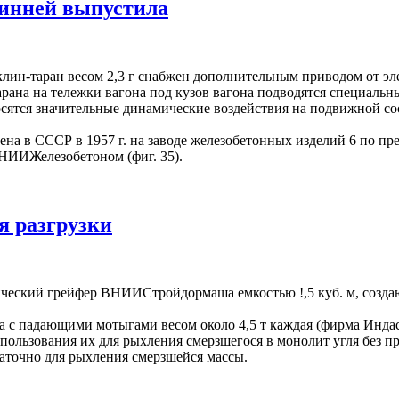
Кинней выпустила
клин-таран весом 2,3 г снабжен дополнительным приводом от эл
рана на тележки вагона под кузов вагона подводятся специальн
сятся значительные динамические воздействия на подвижной сос
на в СССР в 1957 г. на заводе железобетонных изделий 6 по пр
НИИЖелезобетоном (фиг. 35).
я разгрузки
ческий грейфер ВНИИСтройдормаша емкостью !,5 куб. м, создаю
 с падающими мотыгами весом около 4,5 т каждая (фирма Инда
пользования их для рыхления смерзшегося в монолит угля без п
статочно для рыхления смерзшейся массы.