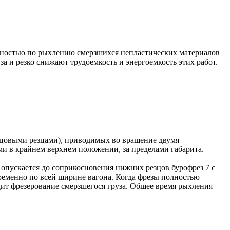
ьностью по рыхлению смерзшихся непластических материалов
за и резко снижают трудоемкость и энергоемкость этих работ.
рцовыми резцами), приводимых во вращение двумя
и в крайнем верхнем положении, за пределами габарита.
опускается до соприкосновения нижних резцов бурофрез 7 с
временно по всей ширине вагона. Когда фрезы полностью
дит фрезерование смерзшегося груза. Общее время рыхления