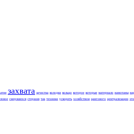
захвата
жатие
зачистка
колодки
кольцо
которое
которые
материало
намотаны
на
ловое
смерзшихся
стержня
так
техники
ускорить
хозяйством
цангового
централизации
эт