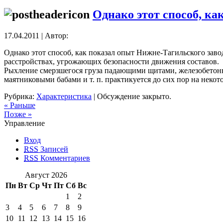
Однако этот способ, ка
17.04.2011 | Автор:
Однако этот способ, как показал опыт Нижне-Тагильского заво
расстройствах, угрожающих безопасности движения составов.
Рыхление смерзшегося груза падающими щитами, железобетон
маятниковыми бабами и т. п. практикуется до сих пор на нек
Рубрика:
Характеристика
|
Обсуждение закрыто.
« Раньше
Позже »
Управление
Вход
RSS
Записей
RSS
Комментариев
Август 2026
Пн
Вт
Ср
Чт
Пт
Сб
Вс
1
2
3
4
5
6
7
8
9
10
11
12
13
14
15
16