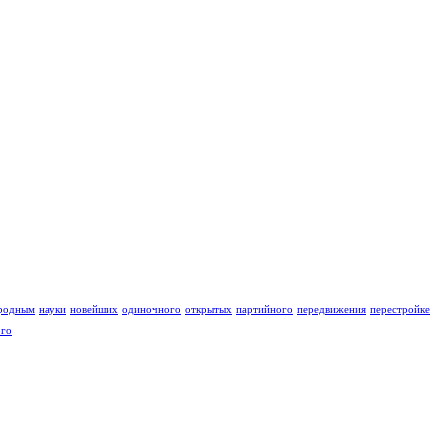
родным
науки
новейших
одиночного
открытых
партийного
передвижения
перестройке
ого