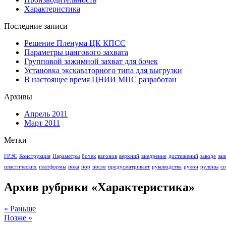
Характеристика
Последние записи
Решение Пленума ЦК КПСС
Параметры цангового захвата
Групповой зажимной захват для бочек
Установка экскаваторного типа для выгрузки
В настоящее время ЦНИИ МПС разработан
Архивы
Апрель 2011
Март 2011
Метки
ГРЭС
Конструкция
Параметры
бочек
вагонов
верхний
внедрение
достижений
заводе
за
пластических
платформы
пока
пор
после
предусматривает
руководства
рулон
рулоны
си
Архив рубрики «Характеристика»
« Раньше
Позже »