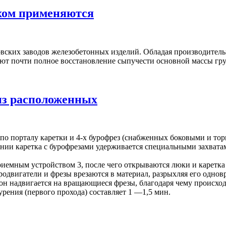
ехом применяются
овских заводов железобетонных изделий. Обладая производител
ивают почти полное восстановление сыпучести основной массы гру
 из расположенных
 по порталу каретки и 4-х бурофрез (снабженных боковыми и то
нии каретка с бурофрезами удерживается специальными захватам
иемным устройством 3, после чего открываются люки и каретка 
родвигатели и фрезы врезаются в материал, разрыхляя его одно
агон надвигается на вращающиеся фрезы, благодаря чему происхо
бурения (первого прохода) составляет 1 —1,5 мин.