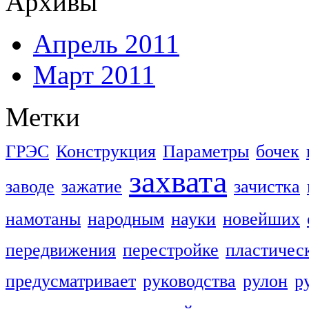
Архивы
Апрель 2011
Март 2011
Метки
ГРЭС
Конструкция
Параметры
бочек
захвата
заводе
зажатие
зачистка
намотаны
народным
науки
новейших
передвижения
перестройке
пластичес
предусматривает
руководства
рулон
р